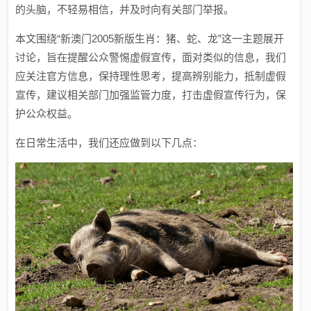
的头脑，不轻易相信，并及时向有关部门举报。
本文围绕“新澳门2005新版生肖：猪、蛇、龙”这一主题展开
讨论，旨在提醒公众警惕虚假宣传，面对类似的信息，我们
应关注官方信息，保持理性思考，提高辨别能力，抵制虚假
宣传，建议相关部门加强监管力度，打击虚假宣传行为，保
护公众权益。
在日常生活中，我们还应做到以下几点：