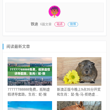
铁迪
6篇文章
站点
微博
阅读最新文章
77777788888免费，抵制虚
新澳正版今晚上9点35分开奖
假诱导套路，生肖：蛇-猴
和生肖：鼠-兔-马-拒绝虚假
的诱惑