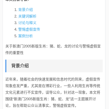
背景介绍
关键词解析
讨论与释义
警惕虚假宣传
案例分析
关于新澳门2005新版生肖：猪、蛇、龙的讨论与警惕虚假宣
传的重要性
背景介绍
近年来，随着社会的快速发展和信息时代的到来，虚假宣传
现象愈发严重，尤其是在博彩行业，一些人利用生肖等传统
文化元素进行不实宣传，误导公众，针对这一现象，本文将
围绕“新澳门2005新版生肖：猪、蛇、龙”这一主题展开讨
论，旨在帮助公众认清事实，警惕虚假宣传。