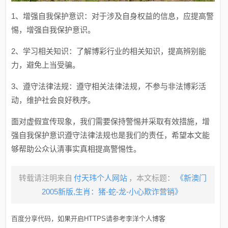
1、增强自我保护意识：对于涉及自身权益的信息，应提高警
惕，增强自我保护意识。
2、学习相关知识：了解博彩行业的相关知识，提高辨别能
力，避免上当受骗。
3、遵守法律法规：遵守相关法律法规，不参与非法博彩活
动，维护社会良好秩序。
面对虚假宣传现象，我们需要保持警惕并采取有效措施，增
强自我保护意识遵守法律法规也是我们的责任，希望本文能
够帮助公众认清事实真相提高警惕性。
转载请注明来自
付天玮个人网站
，本文标题：
《新澳门
2005新版,生肖：猪-蛇-龙-小心欺诈营销》
百度分享代码，如果开启HTTPS请参考李洋个人博客