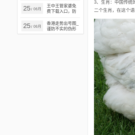
3、生肖：中国传统
传的陷阱
王中王管家婆免
25
06月
/
二个生肖，在这个语
费下载入口，防
范不实的阴谋，
生肖：兔-鸡-羊-
香港走势出号图_
25
06月
/
龙
谨防不实的伪形
象_生肖：牛-兔-
猪-狗