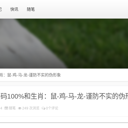
记
快讯
随笔
肖：鼠-鸡-马-龙-谨防不实的伪形象
码100%和生肖：鼠-鸡-马-龙-谨防不实的伪
24
随笔
249 次浏览
0个评论