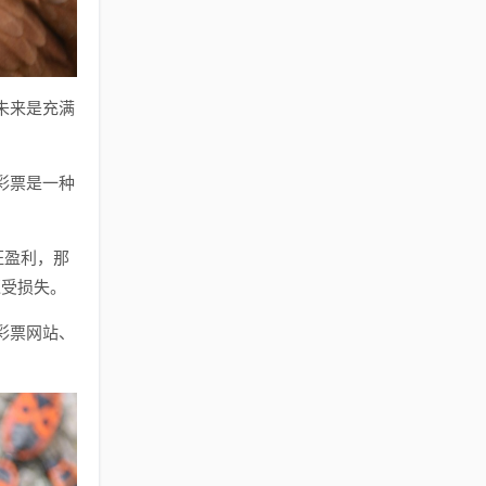
未来是充满
彩票是一种
证盈利，那
遭受损失。
彩票网站、