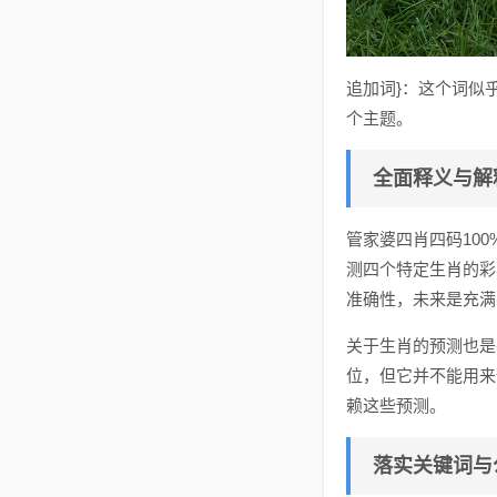
追加词}：这个词似
个主题。
全面释义与解
管家婆四肖四码10
测四个特定生肖的彩
准确性，未来是充满
关于生肖的预测也是
位，但它并不能用来
赖这些预测。
落实关键词与