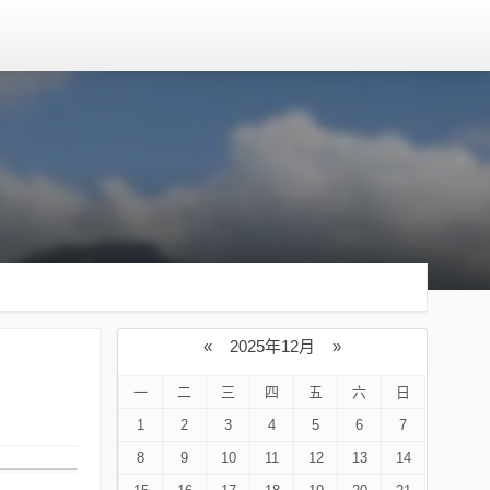
«
2025年12月
»
一
二
三
四
五
六
日
1
2
3
4
5
6
7
8
9
10
11
12
13
14