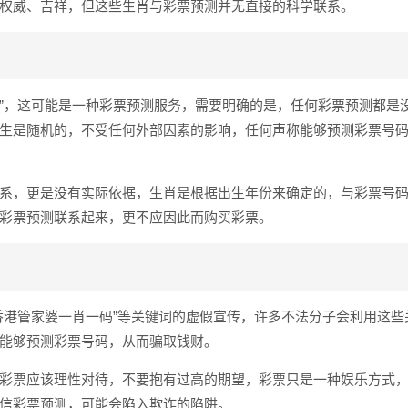
权威、吉祥，但这些生肖与彩票预测并无直接的科学联系。
”，这可能是一种彩票预测服务，需要明确的是，任何彩票预测都是
生是随机的，不受任何外部因素的影响，任何声称能够预测彩票号
系，更是没有实际依据，生肖是根据出生年份来确定的，与彩票号
彩票预测联系起来，更不应因此而购买彩票。
香港管家婆一肖一码”等关键词的虚假宣传，许多不法分子会利用这些
能够预测彩票号码，从而骗取钱财。
彩票应该理性对待，不要抱有过高的期望，彩票只是一种娱乐方式
信彩票预测，可能会陷入欺诈的陷阱。