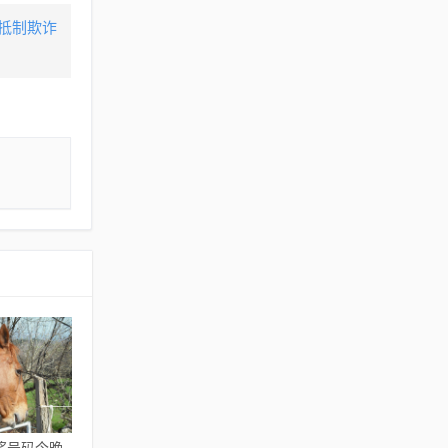
-抵制欺诈