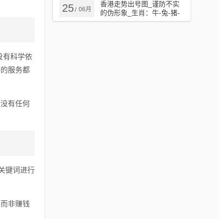
香港走势出号图_谨防不实
25
06月
/
的伪形象_生肖：牛-兔-猪-
狗
没有科学依
码的服务都
码没有任何
关键词进行
，而非赚钱