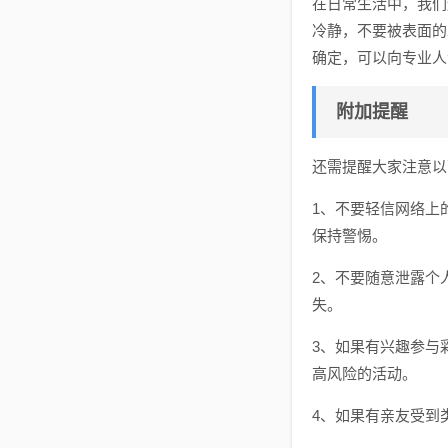
在日常生活中，我们
冷静，不要被表面的
确定，可以向专业人
附加提醒
还需提醒大家注意以
1、不要轻信网络上
保持警惕。
2、不要随意泄露个
失。
3、如果有兴趣参与
高风险的活动。
4、如果有亲友受到