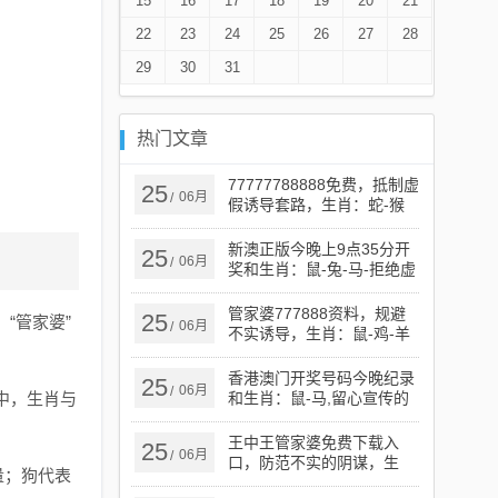
15
16
17
18
19
20
21
22
23
24
25
26
27
28
29
30
31
热门文章
77777788888免费，抵制虚
25
06月
/
假诱导套路，生肖：蛇-猴
新澳正版今晚上9点35分开
25
06月
/
奖和生肖：鼠-兔-马-拒绝虚
假的诱惑
管家婆777888资料，规避
25
“管家婆”
06月
/
不实诱导，生肖：鼠-鸡-羊
香港澳门开奖号码今晚纪录
25
06月
/
中，生肖与
和生肖：鼠-马,留心宣传的
陷阱
王中王管家婆免费下载入
25
06月
/
口，防范不实的阴谋，生
量；狗代表
肖：兔-鸡-羊-龙