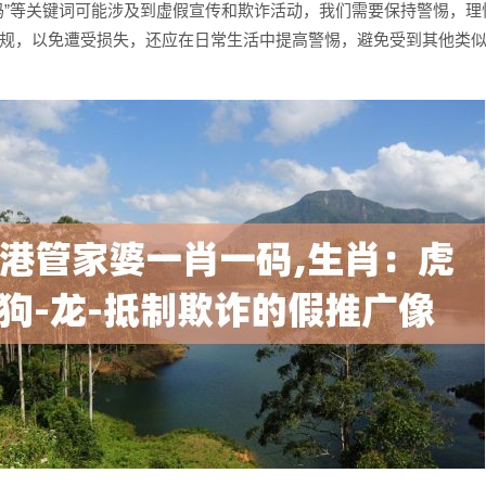
码”等关键词可能涉及到虚假宣传和欺诈活动，我们需要保持警惕，理
规，以免遭受损失，还应在日常生活中提高警惕，避免受到其他类